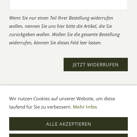
Wenn Sie nur einen Teil Ihrer Bestellung widerrufen
wollen, nennen Sie uns hier bitte die Artikel, die Sie
zurückgeben wollen. Wollen Sie die gesamte Bestellung
widerrufen, können Sie dieses Feld leer lassen.
Wir nutzen Cookies auf unserer Website, um diese
AGB
Impressum
Verbraucherhinweise
Datenschutz
Hilfe
laufend für Sie zu verbessern.
Mehr Infos
© Aue-Verlag GmbH, Möckmühl
ALLE AKZEPTIEREN
Verträge widerrufen