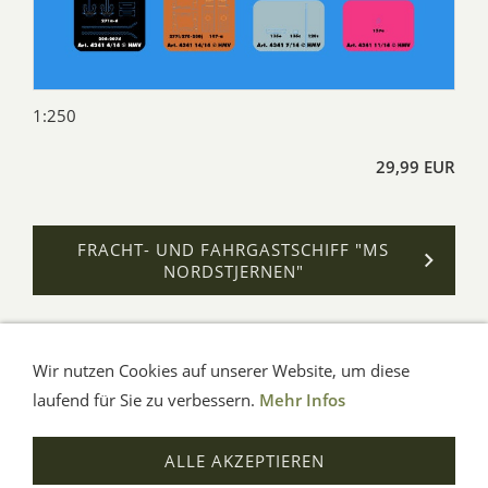
1:250
29,99 EUR
FRACHT- UND FAHRGASTSCHIFF "MS
NORDSTJERNEN"
Wir nutzen Cookies auf unserer Website, um diese
AGB
Impressum
Verbraucherhinweise
Datenschutz
Hilfe
laufend für Sie zu verbessern.
Mehr Infos
© Aue-Verlag GmbH, Möckmühl
ALLE AKZEPTIEREN