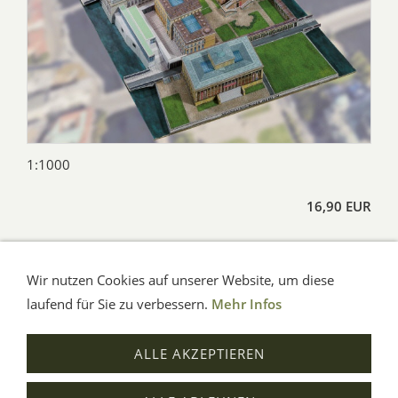
1:1000
16,90 EUR
Wir nutzen Cookies auf unserer Website, um diese
AGB
Impressum
Verbraucherhinweise
Datenschutz
Hilfe
laufend für Sie zu verbessern.
Mehr Infos
© Aue-Verlag GmbH, Möckmühl
ALLE AKZEPTIEREN
Verträge widerrufen