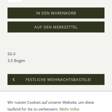
IN DEN WARENKORB
AUF DEN MERKZETTEL
SG 0
3,5 Bogen
FESTLICHE WEIHNACHTSBASTELEI
Wir nutzen Cookies auf unserer Website, um diese
AGB
Impressum
Verbraucherhinweise
Datenschutz
Hilfe
laufend für Sie zu verbessern.
Mehr Infos