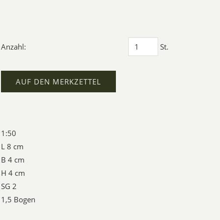
Anzahl:
St.
AUF DEN MERKZETTEL
1:50
L 8 cm
B 4 cm
H 4 cm
SG 2
1,5 Bogen