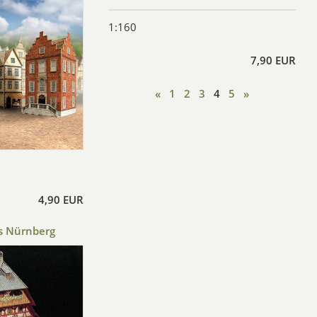
1:160
7,90 EUR
«
1
2
3
4
5
»
4,90 EUR
s Nürnberg