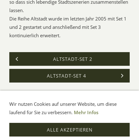
so dass sich lebendige Stadtszenerien zusammenstellen
lassen.
Die Reihe Altstadt wurde im letzten Jahr 2005 mit Set 1
und 2 gestartet und anschließend mit Set 3
kontinuierlich erweitert.
ALTSTADT-SET 2
ALTSTADT-SET 4
Wir nutzen Cookies auf unserer Website, um diese
AGB
Impressum
Verbraucherhinweise
Datenschutz
Hilfe
laufend für Sie zu verbessern.
Mehr Infos
© Aue-Verlag GmbH, Möckmühl
ALLE AKZEPTIEREN