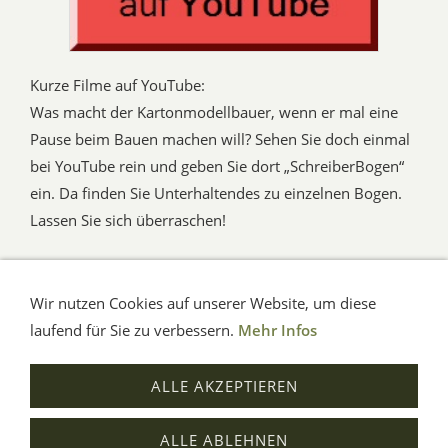
Kurze Filme auf YouTube:
Was macht der Kartonmodellbauer, wenn er mal eine
Pause beim Bauen machen will? Sehen Sie doch einmal
bei YouTube rein und geben Sie dort „SchreiberBogen“
ein. Da finden Sie Unterhaltendes zu einzelnen Bogen.
Lassen Sie sich überraschen!
Wir nutzen Cookies auf unserer Website, um diese
AGB
Impressum
Verbraucherhinweise
Datenschutz
Hilfe
laufend für Sie zu verbessern.
Mehr Infos
© Aue-Verlag GmbH, Möckmühl
ALLE AKZEPTIEREN
Verträge widerrufen
ALLE ABLEHNEN