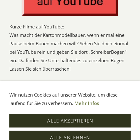
Kurze Filme auf YouTube:
Was macht der Kartonmodellbauer, wenn er mal eine
Pause beim Bauen machen will? Sehen Sie doch einmal
bei YouTube rein und geben Sie dort „SchreiberBogen“
ein. Da finden Sie Unterhaltendes zu einzelnen Bogen.
Lassen Sie sich überraschen!
Wir nutzen Cookies auf unserer Website, um diese
AGB
Impressum
Verbraucherhinweise
Datenschutz
Hilfe
laufend für Sie zu verbessern.
Mehr Infos
© Aue-Verlag GmbH, Möckmühl
ALLE AKZEPTIEREN
Verträge widerrufen
ALLE ABLEHNEN