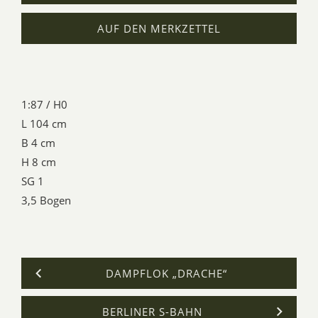
AUF DEN MERKZETTEL
1:87 / H0
L 104 cm
B 4 cm
H 8 cm
SG 1
3,5 Bogen
DAMPFLOK „DRACHE“
BERLINER S-BAHN