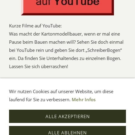
Kurze Filme auf YouTube:
Was macht der Kartonmodellbauer, wenn er mal eine
Pause beim Bauen machen will? Sehen Sie doch einmal
bei YouTube rein und geben Sie dort „SchreiberBogen“
ein. Da finden Sie Unterhaltendes zu einzelnen Bogen.
Lassen Sie sich überraschen!
Wir nutzen Cookies auf unserer Website, um diese
AGB
Impressum
Verbraucherhinweise
Datenschutz
Hilfe
laufend für Sie zu verbessern.
Mehr Infos
© Aue-Verlag GmbH, Möckmühl
ALLE AKZEPTIEREN
Verträge widerrufen
ALLE ABLEHNEN